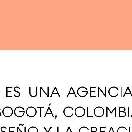
 ES UNA AGENCI
BOGOTÁ, COLOMBI
ISEÑO Y LA CREA